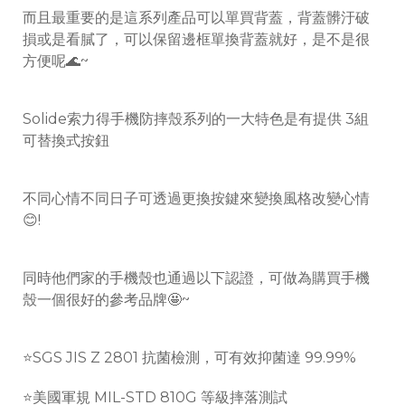
而且最重要的是這系列產品可以單買背蓋，背蓋髒汙破
損或是看膩了，可以保留邊框單換背蓋就好，是不是很
方便呢🌊~
Solide索力得手機防摔殼系列的一大特色是有提供 3組
可替換式按鈕
不同心情不同日子可透過更換按鍵來變換風格改變心情
😊!
同時他們家的手機殼也通過以下認證，可做為購買手機
殼一個很好的參考品牌🤩~
⭐️SGS JIS Z 2801 抗菌檢測，可有效抑菌達 99.99%
⭐️美國軍規 MIL-STD 810G 等級摔落測試