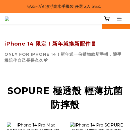
6/25~7/9｜夏日風扇 第二件 69 折 
6/25~7/9｜夏日風扇 第二件 69 折 
prev
next
iPhone 14 限定！新年就換新配件🧧
ONLY FOR IPHONE 14！新年送一份禮物給新手機，讓手
機陪伴自己長長久久💝
SOPURE 極透殼 輕薄抗菌
防摔殼