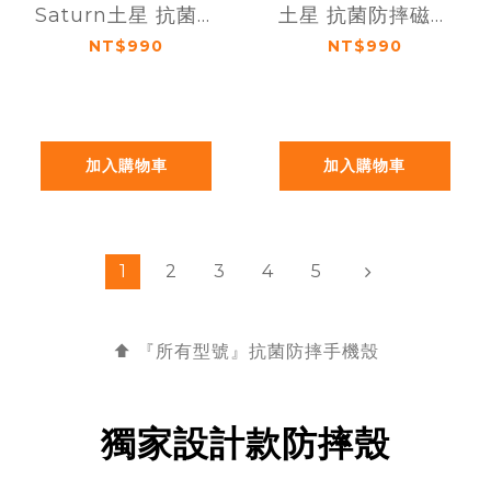
Saturn土星 抗菌防
土星 抗菌防摔磁吸
摔磁吸手機殼
手機殼
NT$990
NT$990
加入購物車
加入購物車
1
2
3
4
5
⬆️ 『所有型號』抗菌
防摔手機殼
獨家設計款防摔殼