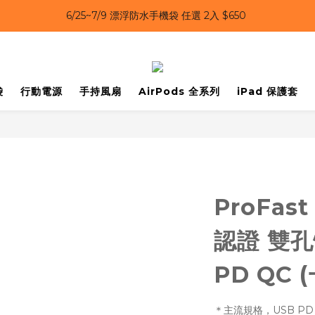
6/25~7/9｜夏日風扇 第二件 69 折 
6/25~7/9｜夏日風扇 第二件 69 折 
6/25~7/9 漂浮防水手機袋 任選 2入 $650 
6/25~7/9｜夏日風扇 第二件 69 折 
袋
行動電源
手持風扇
AirPods 全系列
iPad 保護套
ProFas
認證 雙
PD QC 
＊主流規格，USB PD 3.