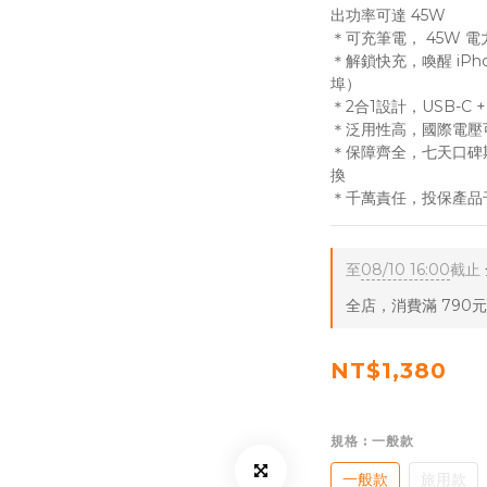
出功率可達 45W
＊可充筆電， 45W 電
＊解鎖快充，喚醒 iPh
埠）
＊2合1設計，USB-C
＊泛用性高，國際電壓可
＊保障齊全，七天口碑
換
＊千萬責任，投保產品
至
08/10 16:00
截止
全店，消費滿 790
NT$1,380
規格
: 一般款
一般款
旅用款