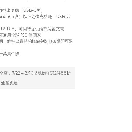
力輸出供應（USB-C埠）
one 8（含）以上之快充功能（USB-C
 + USB-A、可同時提供兩部裝置充電
通用全球 150 個國家
期，維持出廠時的樣貌包裝無破壞即可退
千萬責任險
全店，7/22～8/10父親節任選2件88折
元 全館免運