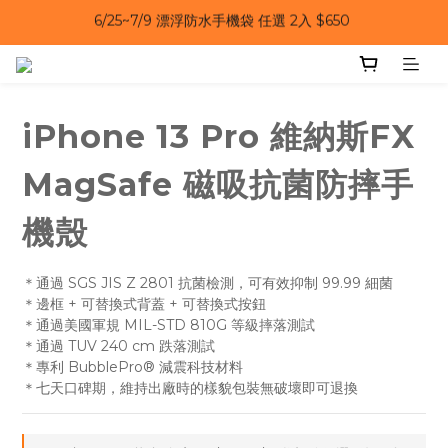
6/25~7/9｜夏日風扇 第二件 69 折 
6/25~7/9｜夏日風扇 第二件 69 折 
6/25~7/9 漂浮防水手機袋 任選 2入 $650 
6/25~7/9｜夏日風扇 第二件 69 折 
iPhone 13 Pro 維納斯FX
MagSafe 磁吸抗菌防摔手
機殼
＊通過 SGS JIS Z 2801 抗菌檢測，可有效抑制 99.99 細菌
＊邊框 + 可替換式背蓋 + 可替換式按鈕
＊通過美國軍規 MIL-STD 810G 等級摔落測試
＊通過 TUV 240 cm 跌落測試
＊專利 BubblePro® 減震科技材料
＊七天口碑期，維持出廠時的樣貌包裝無破壞即可退換