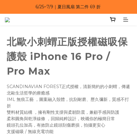
6/25~7/9｜夏日風扇 第二件 69 折 
6/25~7/9｜夏日風扇 第二件 69 折 
6/25~7/9 漂浮防水手機袋 任選 2入 $650 
6/25~7/9｜夏日風扇 第二件 69 折 
北歐小刺蝟正版授權磁吸保
護殼 iPhone 16 Pro /
Pro Max
SCANDINAVIAN FOREST正式授權，清新簡約的小刺蝟，傳遞
北歐生活哲學的療癒感
IML 無痕工藝 ，圖案融入殼體，抗刮耐磨、歷久彌新，質感不打
折
雙料材質結構 ，擁有剛性支撐與柔韌防震，兼顧手感與防護
柔和圓角與乾淨線條 ，回歸純粹設計，映襯你的極簡日常
鏡頭孔位加高，有效防止鏡頭刮傷磨損，拍攝更安心
支援磁吸 / 無線充電功能