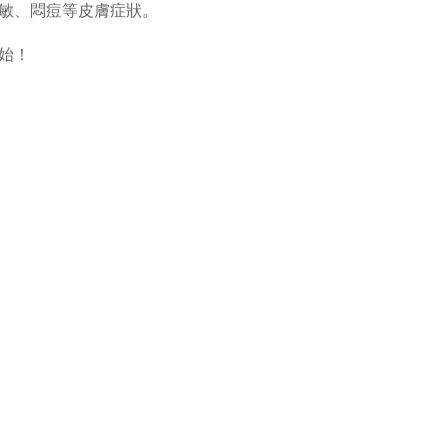
敏、悶痘等皮膚症狀。
始！