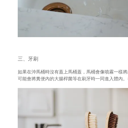
三、牙刷
如果在沖馬桶時沒有蓋上馬桶蓋，馬桶會像噴霧一樣將
可能會將糞便內的大腸桿菌等在刷牙時一同進入體內。