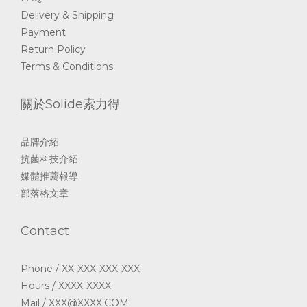
Delivery & Shipping
Payment
Return Policy
Terms & Conditions
關於Solide索力得
品牌介紹
抗菌科技介紹
媒體推薦報導
部落格文章
Contact
Phone / XX-XXX-XXX-XXX
Hours / XXXX-XXXX
Mail / XXX@XXXX.COM