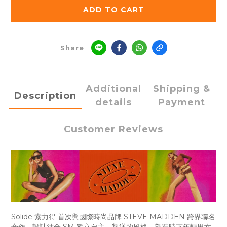
ADD TO CART
Share
Additional
Shipping &
Description
details
Payment
Customer Reviews
Solide 索力得 首次與國際時尚品牌 STEVE MADDEN 跨界聯名