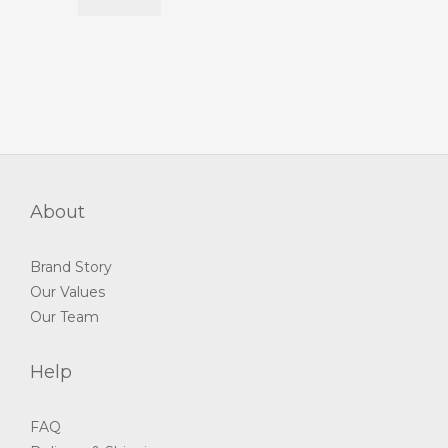
About
Brand Story
Our Values
Our Team
Help
FAQ