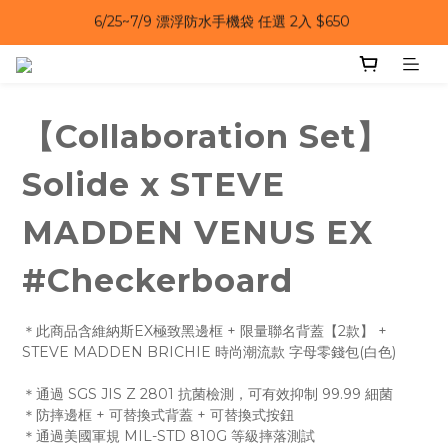
6/25~7/9｜夏日風扇 第二件 69 折 
6/25~7/9｜夏日風扇 第二件 69 折 
6/25~7/9 漂浮防水手機袋 任選 2入 $650 
6/25~7/9｜夏日風扇 第二件 69 折 
【Collaboration Set】
Solide x STEVE
MADDEN VENUS EX
#Checkerboard
＊此商品含維納斯EX極致黑邊框 + 限量聯名背蓋【2款】 + 
STEVE MADDEN BRICHIE 時尚潮流款 字母零錢包(白色)
＊通過 SGS JIS Z 2801 抗菌檢測，可有效抑制 99.99 細菌
＊防摔邊框 + 可替換式背蓋 + 可替換式按鈕
＊通過美國軍規 MIL-STD 810G 等級摔落測試