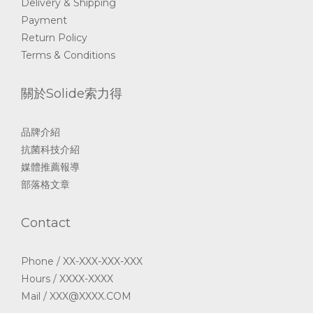
Delivery & Shipping
Payment
Return Policy
Terms & Conditions
關於Solide索力得
品牌介紹
抗菌科技介紹
媒體推薦報導
部落格文章
Contact
Phone / XX-XXX-XXX-XXX
Hours / XXXX-XXXX
Mail / XXX@XXXX.COM