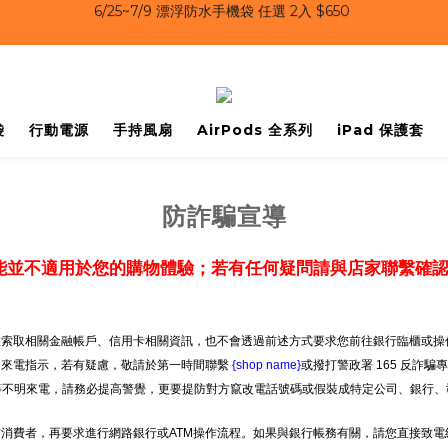
6/25~7/9｜夏日風扇 第二件 69 折 
6/25~7/9｜夏日風扇 第二件 69 折 
袋
行動電源
手持風扇
AirPods 全系列
iPad 保護套
防詐騙宣導
能並不適用於您的購物體驗；若有任何疑問請與店家聯繫確
索取相關金融帳戶、信用卡相關資訊，也不會透過前述方式要求您前往銀行臨櫃或操作
明來電指示，若有疑慮，敬請於第一時間聯繫
{shop name}
或撥打警政署 165 反詐騙
」等不明來電，請務必提高警覺，更要提防對方竄改電話號碼或假裝成特定公司、銀行、
消費者，再要求進行網路銀行或ATM操作流程。如果與銀行帳務有關，請您直接致