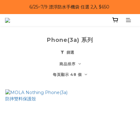
6/25~7/9 漂浮防水手機袋 任選 2入 $650 
6/25~7/9｜夏日風扇 第二件 69 折 
6/25~7/9｜夏日風扇 第二件 69 折 
Phone(3a) 系列
篩選
商品排序
每頁顯示 48 個