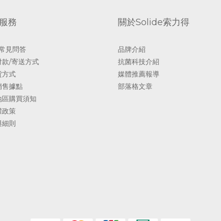
服務
關於Solide索力得
 常見問答
品牌介紹
付款/寄送方式
抗菌科技介紹
貨方式
媒體推薦報導
銷售據點
部落格文章
地區購買須知
權政策
與細則