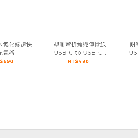
aN氮化鎵超快
L型耐彎折編織傳輸線
耐
充電器
USB-C to USB-C
US
160cm
$690
NT$490