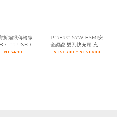
彎折編織傳輸線
ProFast 57W BSMI安
B-C to USB-C
全認證 雙孔快充頭 充電
160cm
器 PD QC (一般版/旅
NT$490
NT$1,380 ~ NT$1,680
用版)