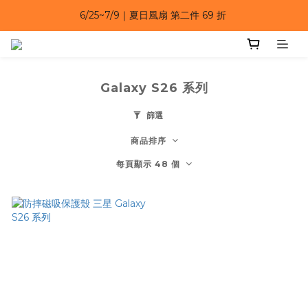
6/25~7/9｜夏日風扇 第二件 69 折 
6/25~7/9｜夏日風扇 第二件 69 折 
6/25~7/9 漂浮防水手機袋 任選 2入 $650 
6/25~7/9｜夏日風扇 第二件 69 折 
Galaxy S26 系列
篩選
商品排序
每頁顯示 48 個