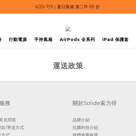
6/25~7/9｜夏日風扇 第二件 69 折 
6/25~7/9｜夏日風扇 第二件 69 折 
6/25~7/9 漂浮防水手機袋 任選 2入 $650 
6/25~7/9｜夏日風扇 第二件 69 折 
袋
行動電源
手持風扇
AirPods 全系列
iPad 保護套
運送政策
服務
關於Solide索力得
 常見問答
品牌介紹
付款/寄送方式
抗菌科技介紹
貨方式
媒體推薦報導