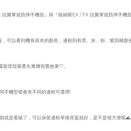
抗菌軍規防摔手機殼』與『維納斯EX / FX 抗菌軍規防摔手機
背蓋，可以看到機身原本的顏色，邊框則有黑、灰、粉、紫四種顏
霧面背殼紫產生漸層視覺效果🤍。
同手機型號會有不同的邊框可選擇!
損或是看膩了，可以保留邊框單換背蓋就好，是不是很方便呢🌊