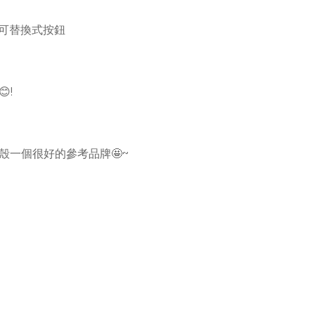
組可替換式按鈕
!
一個很好的參考品牌🤩~