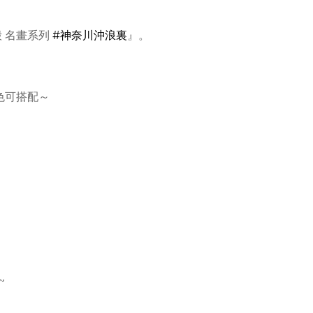
殼 名畫系列
#神奈川沖浪裏
』。
色可搭配～
~