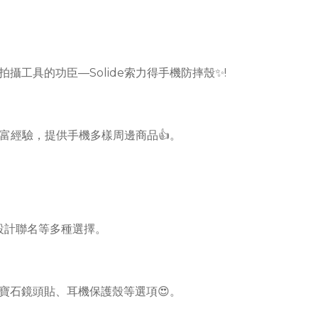
工具的功臣—Solide索力得手機防摔殼✨!
的豐富經驗，提供手機多樣周邊商品👍。
、設計聯名等多種選擇。
寶石鏡頭貼、耳機保護殼等選項😍。