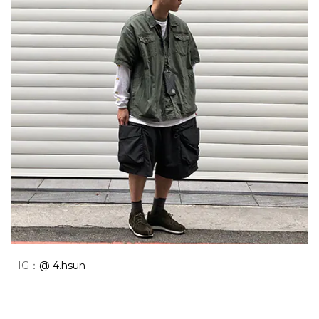
IG：
@ 4.hsun