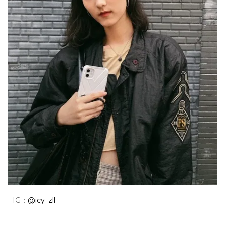
IG：
@icy_zll