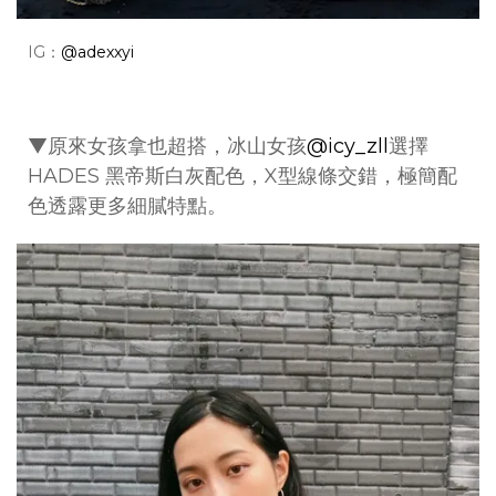
IG：
@adexxyi
▼原來女孩拿也超搭，冰山女孩
@icy_zll
選擇
HADES 黑帝斯白灰配色，X型線條交錯，極簡配
色透露更多細膩特點。