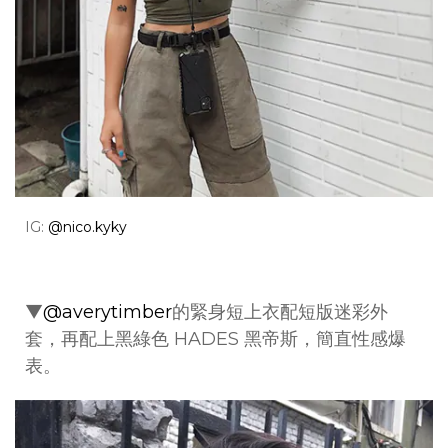
IG:
@nico.kyky
▼
@averytimber
的緊身短上衣配短版迷彩外
套，再配上黑綠色 HADES 黑帝斯，簡直性感爆
表。