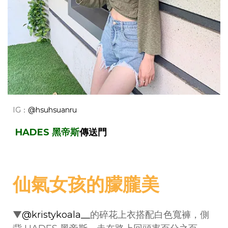
IG：
@hsuhsuanru
HADES 黑帝斯
傳送門
仙氣女孩的朦朧美
▼
@kristykoala__
的碎花上衣搭配白色寬褲，側