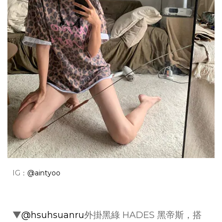
IG：
@aintyoo
▼
@hsuhsuanru
外掛黑綠 HADES 黑帝斯，搭