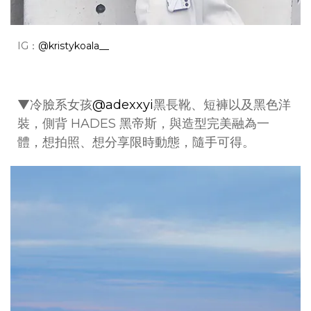
IG：
@kristykoala__
▼冷臉系女孩
@adexxyi
黑長靴、短褲以及黑色洋
裝，側背 HADES 黑帝斯，與造型完美融為一
體，想拍照、想分享限時動態，隨手可得。