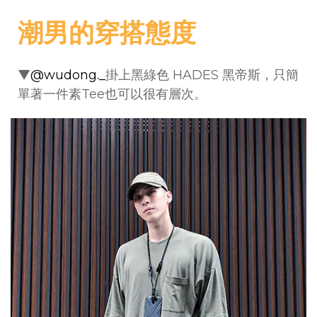
潮男的穿搭態度
▼
@wudong._
掛上黑綠色 HADES 黑帝斯，只簡
單著一件素Tee也可以很有層次。