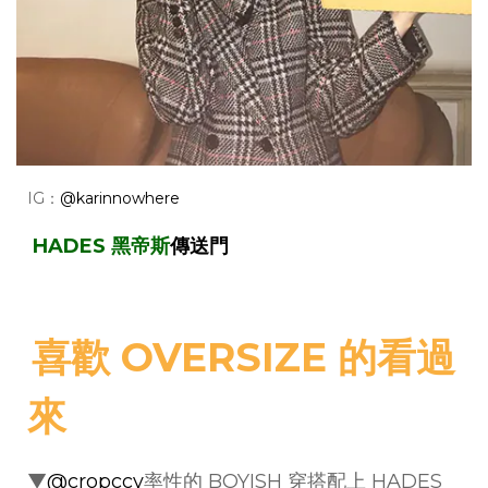
IG：
@karinnowhere
HADES 黑帝斯
傳送門
喜歡 OVERSIZE 的看過
來
▼
@cropccy
率性的 BOYISH 穿搭配上 HADES