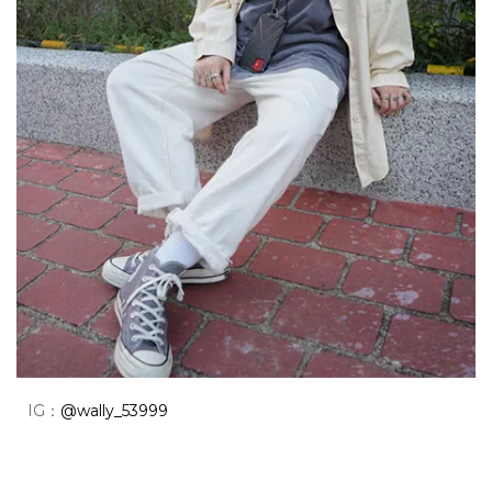
IG：
@wally_53999