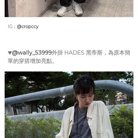
IG：
@cropccy
@wally_53999
外掛 HADES 黑帝斯，為原本簡
▼
單的穿搭增加亮點。