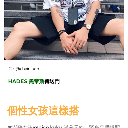
IG：
@chainloop
HADES 黑帝斯
傳送門
個性女孩這樣搭
▼潮酷女孩
@nico.kyky
滿分示範，緊身吊帶搭配