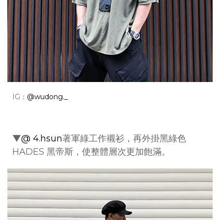
IG：
@wudong._
▼
@ 4.hsun
著軍綠工作襯衫，再外掛黑綠色
HADES 黑帝斯，使整體層次更加飽滿。