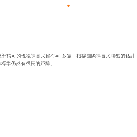
部核可的現役導盲犬僅有40多隻。根據國際導盲犬聯盟的估計，理
離標準仍然有很長的距離。