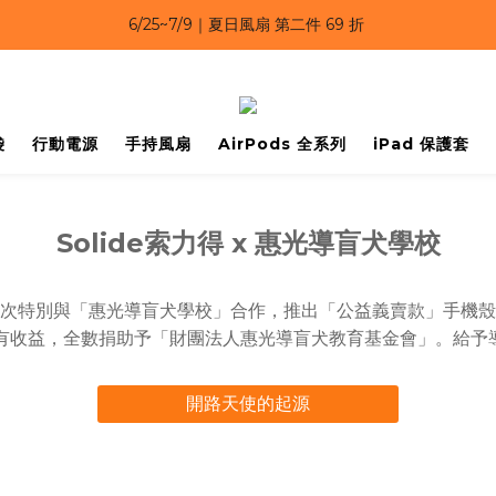
6/25~7/9｜夏日風扇 第二件 69 折 
6/25~7/9｜夏日風扇 第二件 69 折 
6/25~7/9 漂浮防水手機袋 任選 2入 $650 
6/25~7/9｜夏日風扇 第二件 69 折 
袋
行動電源
手持風扇
AirPods 全系列
iPad 保護套
Solide索力得 x 惠光導盲犬學校
次特別與「惠光導盲犬學校」合作，推出「公益義賣款」手機殼
的所有收益，全數捐助予「財團法人惠光導盲犬教育基金會」。給
開路天使的起源