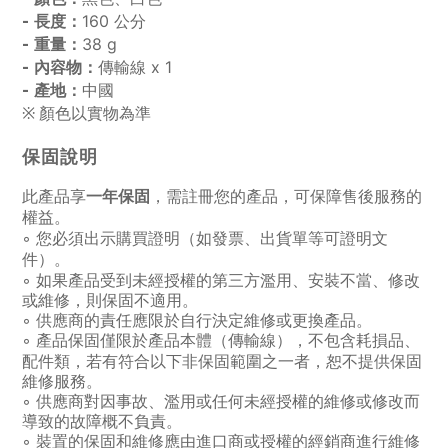
160 公分
- 長度：
38 g
- 重量：
傳輸線 x 1
- 內容物：
中國
- 產地：
※ 顏色以實物為準
保固說明
此產品享
，
一年保固
需註冊您的產品，可保障售後服務的
權益。
◦ 您必須出示購買證明
如發票、出貨單等可證明文
（
件
）
。
◦ 如果產品受到未經授權的第三方濫用、安裝不當、修改
或維修，則保固不適用。
◦ 供應商的責任應限於自行決定維修或更換產品。
◦ 產品保固僅限於產品本體
，不包含耗損品、
（傳輸線
）
配件類，若有符合以下非保固範圍之一者，恕不提供保固
維修服務。
◦ 供應商對因事故、濫用或任何未經授權的維修或修改而
導致的故障概不負責。
◦ 裝置的保固和維修應由進口商或授權的經銷商進行維修