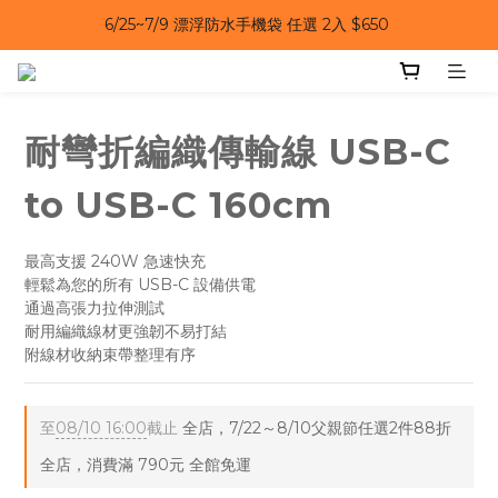
6/25~7/9｜夏日風扇 第二件 69 折 
6/25~7/9｜夏日風扇 第二件 69 折 
耐彎折編織傳輸線 USB-C
to USB-C 160cm
最高支援 240W 急速快充
輕鬆為您的所有 USB-C 設備供電
通過高張力拉伸測試
耐用編織線材更強韌不易打結
附線材收納束帶整理有序
至
08/10 16:00
截止
全店，7/22～8/10父親節任選2件88折
全店，消費滿 790元 全館免運