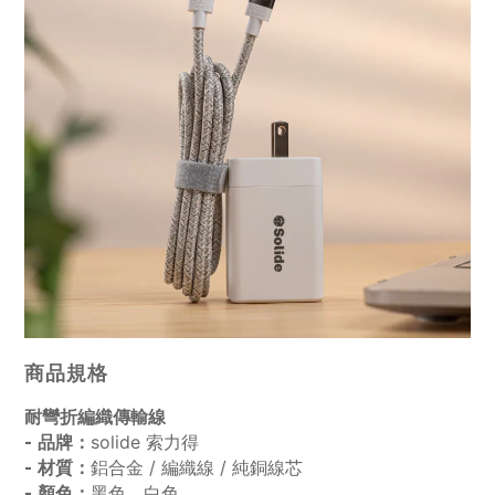
商品規格
耐彎折編織傳輸線
solide 索力得
- 品牌：
鋁合金 / 編織線 / 純銅線芯
- 材質：
黑色、白色
- 顏色：