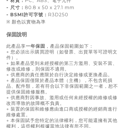
-
材質：
PC、ABS、電子元件
-
尺寸：
80.8 x 50 x 27.1 mm
- BSMI許可字號：
R3D250
※ 顏色以實物為準
保固說明
此產品享
一年保固
，產品保固範圍如下：
◦ 您必須出示購買證明
（
如發票、出貨單等可證明文
件
）
。
◦ 如果產品受到未經授權的第三方濫用、安裝不當、
修改或維修，則保固不適用。
◦ 供應商的責任應限於自行決定維修或更換產品。
◦ 產品保固僅限於產品本體
（
主機
）
，不包含耗損
品、配件類，若有符合以下非保固範圍之一者，恕不
提供保固維修服務。
◦ 供應商對因事故、濫用或任何未經授權的維修或修
改而導致的故障概不負責。
◦ 裝置的保固和維修應由進口商或授權的經銷商進行
維修處置。
◦ 本保固賦予您特定的法律權利，您可能還擁有其他
權利，這些權利根據當地法律有所不同。