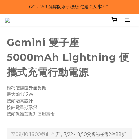
6/25~7/9 漂浮防水手機袋 任選 2入 $650 
6/25~7/9｜夏日風扇 第二件 69 折 
6/25~7/9｜夏日風扇 第二件 69 折 
Gemini 雙子座
5000mAh Lightning 便
攜式充電行動電源
輕巧便攜隨身無負擔
最大輸出12W
接頭增高設計
按鈕電量顯示燈
接頭保護蓋提升使用壽命
至
08/10 16:00
截止
全店，7/22～8/10父親節任選2件88折