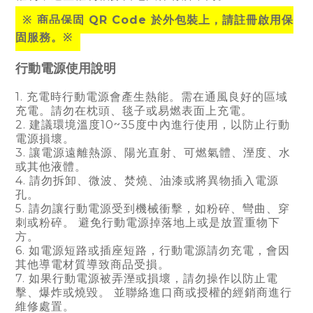
※
商品保固 QR Code 於外包裝上，請註冊啟用保
固服務。
※
行動電源使用說明
1. 充電時行動電源會產生熱能。需在通風良好的區域
充電。請勿在枕頭、毯子或易燃表面上充電。
2.
建議環境溫度10~35度中內進行使用，以防止行動
電源損壞。
3.
讓電源遠離熱源、陽光直射、可燃氣體、溼度、水
或其他液體。
4.
請勿拆卸、微波、焚燒、油漆或將異物插入電源
孔。
5.
請勿讓行動電源受到機械衝擊，如粉碎、彎曲、穿
刺或粉碎。 避免行動電源掉落地上或是放置重物下
方。
6.
如電源短路或插座短路
，
行動電源請勿充電
，
會因
其他導電材質導致商品受損。
7.
如果行動電源被弄溼或損壞，請勿操作以防止電
擊、爆炸或燒毀。 並聯絡進口商或授權的經銷商進行
維修處置。