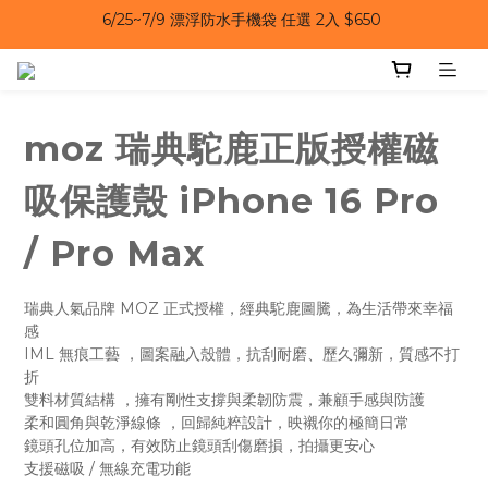
6/25~7/9｜夏日風扇 第二件 69 折 
6/25~7/9｜夏日風扇 第二件 69 折 
6/25~7/9 漂浮防水手機袋 任選 2入 $650 
6/25~7/9｜夏日風扇 第二件 69 折 
moz 瑞典駝鹿正版授權磁
吸保護殼 iPhone 16 Pro
/ Pro Max
瑞典人氣品牌 MOZ 正式授權，經典駝鹿圖騰，為生活帶來幸福
感
IML 無痕工藝 ，圖案融入殼體，抗刮耐磨、歷久彌新，質感不打
折
雙料材質結構 ，擁有剛性支撐與柔韌防震，兼顧手感與防護
柔和圓角與乾淨線條 ，回歸純粹設計，映襯你的極簡日常
鏡頭孔位加高，有效防止鏡頭刮傷磨損，拍攝更安心
支援磁吸 / 無線充電功能