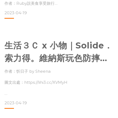
箱文｜Ruby説美食享受旅
作者：Ruby説美食享受旅行
2023-04-19
圖文出處：https://lihi3.cc/2RS9l
行
通常選保護殼想必大家第一優先一定是防摔和美觀最好可以把
手機原色展現出來更棒，Ruby覺得除了平常寫美食推薦文也
生活３Ｃ x 小物｜Solide．
想把自己用到的好物與大家分享。
索力得。維納斯玩色防摔手
最近上網爬文比較後，覺得【Solide索力得】家的手機殼，設
計滿簡約又軍規防摔、抗菌等功能，加上最近的充電線已經慘
機殼．快充組合｜忻日子
不忍睹又沒有快充功能，追劇到一半快沒電時再充電時真的好
作者：忻日子 by Sheena
慢。
by Sheena
圖文出處：https://lihi3.cc/XVMyH
買原廠線價格貴之外也不耐用，因為沒有好
關於 Solide．索力得
2023-04-19
#智慧型手機配件 選擇愈來愈多樣。