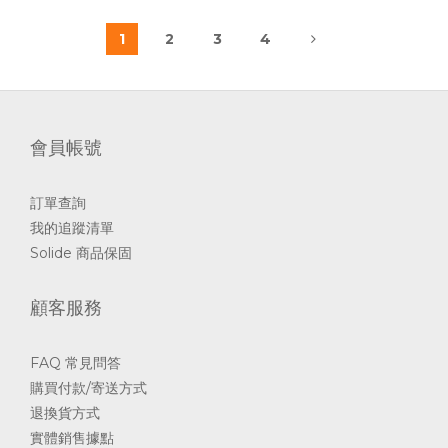
2012 年成立的臺灣品牌 #Solide，主打 #iPhone保護殼 和 #
充電設置。
1
2
3
4
iPhone 保護殼部分，熱銷的維納斯防摔系列之外，#索力
得 還有 Sopure 極透、Magsafe 特強磁吸、獨家設計款等系
列。
會員帳號
選擇障礙如我，單是挑系列與
訂單查詢
我的追蹤清單
Solide 商品保固
顧客服務
FAQ 常見問答
購買付款/寄送方式
退換貨方式
實體銷售據點