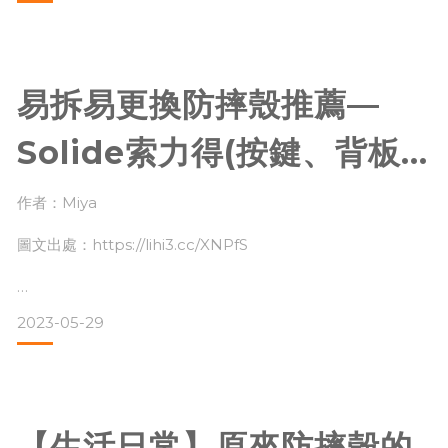
– #日常用品
最近新入手了防摔殼跟手機掛繩
因為防摔殼不是一體成型的，背面只有一塊背板，所以比先前
易拆易更換防摔殼推薦—
用的他牌防摔殼真的輕了很多!!! (減輕手腕負擔)
☃ www.solide.com.tw
Solide索力得(按鍵、背板
皆可更換)｜Miya
作者：Miya
#防摔手機殼(維納斯FX) ⁸⁹⁹
這次選擇雅痞灰，使用起來非常百搭也很有質感，顏色調的超
圖文出處：https://lihi3.cc/XNPfS
級可愛!
除此之外還有多項功
多年前用了iPhone之後就回不去了
2023-05-29
只是每一次換手機時還是忍不住心痛一下價格
所以對於手機殼的選擇我一向很挑剔
畢竟一支iPhone可是貴桑桑防摔殼絕對是必備的！
【生活日常】原來防摔殼的