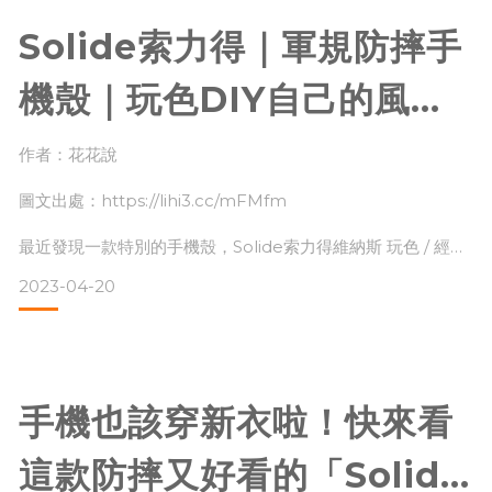
驗，提供手機多樣周邊商品👍。
Solide索力得｜軍規防摔手
官網：https://www.solide.com.tw/
機殼｜玩色DIY自己的風格
手機殼|花花說
其中主打項目為iphone系列防摔殼，包含軍規防摔、設計聯名
作者：花花說
等多種選擇。
圖文出處：https://lihi3.cc/mFMfm
最近發現一款特別的手機殼，Solide索力得維納斯 玩色 / 經典
除了防摔殼，還有其他手機周邊商品包含手機快充、藍寶石鏡
軍規防摔手機殼，除了iPhone系列(6～14含SE系列)都有之
頭貼、耳機保護殼等
2023-04-20
外，還有替換式背蓋，可以隨心情換不同背蓋或是自己DIY圖
卡貼紙創造專屬的STYLE！
Solide索力得手機殼邊框有增強防護和增高設計的專利減震科
手機也該穿新衣啦！快來看
技，通過美軍軍規等級摔落測試，喜歡裸機感的人，可以只單
獨使用防摔邊框，讓你的手機在日常使用時更安心。
這款防摔又好看的「Solide