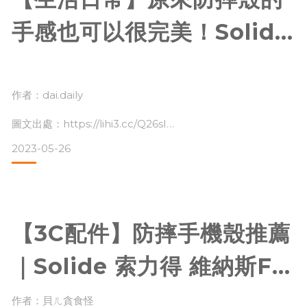
說到防摔殼品牌「Solide 索力得」絕對佔有一席之地
手感也可以很完美！Solide
https://www.solide.com.tw
索力得 抗菌防摔手機殼
2023年度推薦|dai.daily
作者：dai.daily
我之前也曾經入手過，非常喜歡它的手感
圖文出處：https://lihi3.cc/Q26sI
邊緣非常滑順很好塞口袋
2023-05-26
最近又想入手新的手機殼就想起了Solide索力得
背板￼、按
【3C配件】防摔手機殼推薦
大家好～今天是冷漠少女的戴
沒有啦！哈哈！
｜Solide 索力得 維納斯FX
是最近我的手機殼壽終正寢了，終於換了新的手機殼，覺得太
讚想來給大家分享一下！
防摔手機殼 不只防摔 超多
作者：貝ㄦ貪食怪