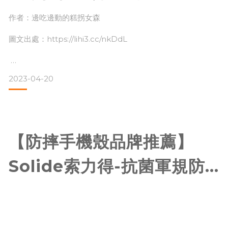
索力得」手機殼吧 ｜邊吃邊
作者：邊吃邊動的糕拐女森
我這次是拿最基本的Solide索力
動的糕拐女森
圖文出處：https://lihi3.cc/nkDdL
2023-04-20
以前我就用過他們家的保護殼（黑紅）了，這一次就來換夏天
感的白紫色吧
保護殼對我來說除了可以保護手機（粗線條的我老是掉東掉西
😂），還可以常常換顏色維持好心情
【防摔手機殼品牌推薦】
你知道這個牌子嗎？不知道的快去他們官網看一下喔。
👉🏻 https://www.solide.com.tw/
Solide索力得-抗菌軍規防
摔手機殼、BSMI安全認證
為什麼我會第二次又選擇他們家呢？常常掉手機的我手滑了這
麼多次，他們家的殼都把我手機保護的好好的，更棒的是按鍵
雙孔快充頭，蘋果快充線開
還可以