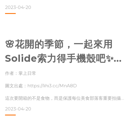
我常常不小心摔到手機
2023-04-20
所以對於我來說，選擇防摔手機殼非常重要！
馬上來開箱試用💓
🌸花開的季節，一起來用
// 維納斯FX 特強磁吸MagSafe抗菌防摔殼 //
Solide索力得手機殼吧✨
iPhone軍規防摔手機殼開
作者：掌上日常
Solide索力得這款邊框櫻花粉配色+ MagSafe透明背蓋防摔
箱｜掌上日常
圖文出處：https://lihi3.cc/MnA8D
殼，
這次要開箱的不是食物，而是保護每位美食部落客重要拍攝工
我覺得手機殼硬度蠻夠也很好裝卸～重點是拿起來的手感不會
具的功臣—Solide索力得手機防摔殼✨!
容易滑手！
2023-04-20
唯一小小的缺點是我覺得正面的增高設計沒有
Solide索力得為臺灣品牌🇹🇼，擁有從設計到生產的豐富經