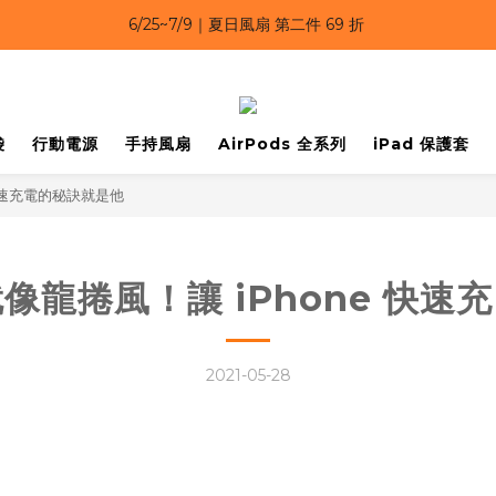
6/25~7/9｜夏日風扇 第二件 69 折 
6/25~7/9 漂浮防水手機袋 任選 2入 $650 
6/25~7/9｜夏日風扇 第二件 69 折 
袋
行動電源
手持風扇
AirPods 全系列
iPad 保護套
快速充電的秘訣就是他
像龍捲風！讓 iPhone 快速
2021-05-28