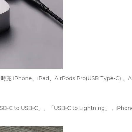
one、iPad、AirPods Pro(USB Type-C) 、Appl
to USB-C」、「USB-C to Lightning」，iPhon